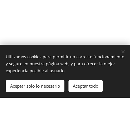
Utilizamos cookies para permitir un correcto funcionamiento
y seguro en nuestra página web, y para ofrecer la mejor
experiencia posible al usuario.
Aceptar solo lo necesario
Aceptar todo
Cookies
CLÍNICA DE LA PAREJA, A.C
J-40921956-9