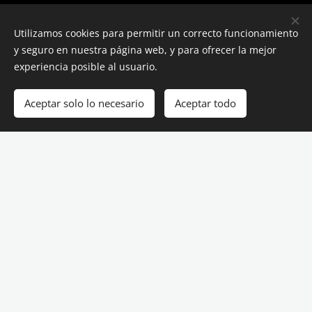
Utilizamos cookies para permitir un correcto funcionamiento
y seguro en nuestra página web, y para ofrecer la mejor
experiencia posible al usuario.
Aceptar solo lo necesario
Aceptar todo
Cookies
CLÍNICA DE LA PAREJA, A.C
J-40921956-9
Caracas, Bello Monte
Síguenos